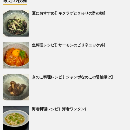
最近の投稿
夏におすすめ〖キクラゲときゅりの酢の物〗
魚料理レシピ〖サーモンのピリ辛ユッケ丼〗
きのこ料理レシピ〖ジャンボなめこの醤油漬け〗
海老料理レシピ〖海老ワンタン〗