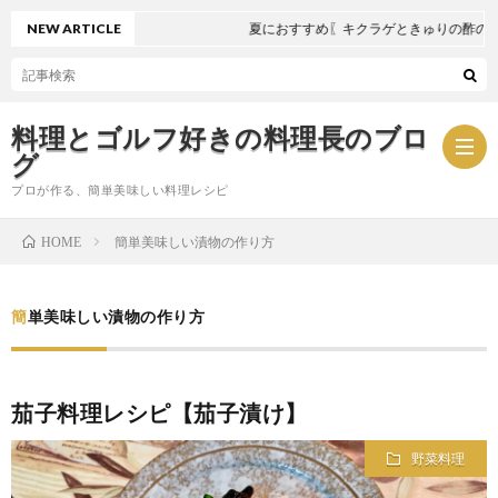
NEW ARTICLE
夏におすすめ〖キクラゲときゅりの酢の物
料理とゴルフ好きの料理長のブロ
グ
プロが作る、簡単美味しい料理レシピ
簡単美味しい漬物の作り方
HOME
お
簡単美味しい漬物の作り方
問
プ
い
ラ
茄子料理レシピ【茄子漬け】
合
イ
野菜料理