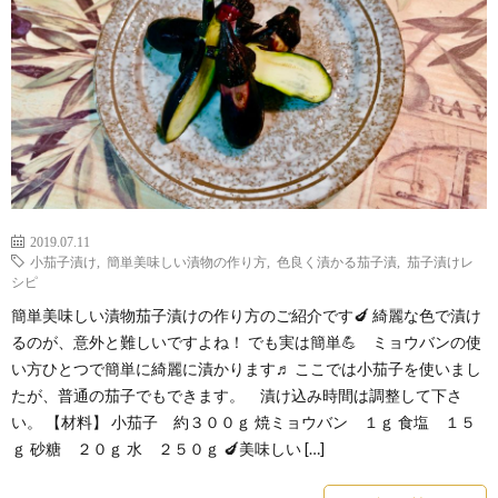
わ
バ
せ
シ
ー
ポ
2019.07.11
リ
小茄子漬け
,
簡単美味しい漬物の作り方
,
色良く漬かる茄子漬
,
茄子漬けレ
シピ
シ
簡単美味しい漬物茄子漬けの作り方のご紹介です🍆 綺麗な色で漬け
るのが、意外と難しいですよね！ でも実は簡単💪 ミョウバンの使
い方ひとつで簡単に綺麗に漬かります♬ ここでは小茄子を使いまし
ー
たが、普通の茄子でもできます。 漬け込み時間は調整して下さ
い。 【材料】 小茄子 約３００ｇ 焼ミョウバン １ｇ 食塩 １５
ｇ 砂糖 ２０ｇ 水 ２５０ｇ 🍆美味しい […]