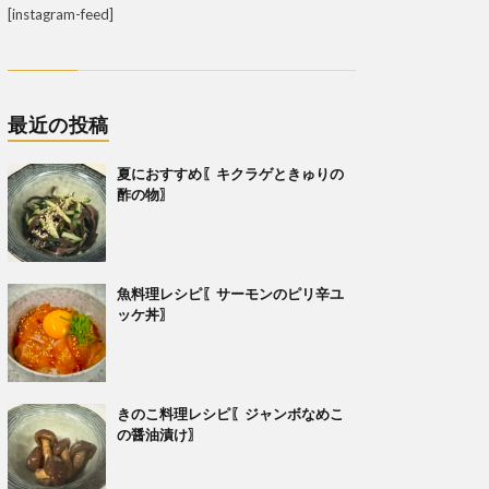
[instagram-feed]
最近の投稿
夏におすすめ〖キクラゲときゅりの
酢の物〗
魚料理レシピ〖サーモンのピリ辛ユ
ッケ丼〗
きのこ料理レシピ〖ジャンボなめこ
の醤油漬け〗