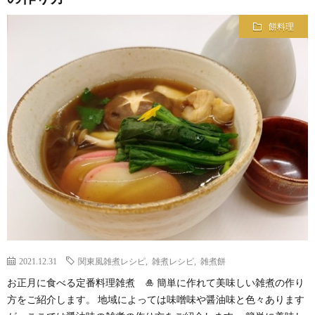
餅料理
2021.12.31
関東風雑煮レシピ
,
雑煮レシピ
,
雑煮餅
お正月に食べる定番料理雑煮 🎍 簡単に作れて美味しい雑煮の作り
方をご紹介します。 地域によっては味噌味や醤油味と色々あります