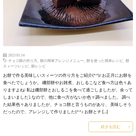
2023.01.14
チョコ餅の作り方
,
餅の簡単アレンジメニュー
,
餅を使った簡単レシピ
,
餅
スィーツレシピ
,
餅レシピ
お餅で作る美味しいスィーツの作り方をご紹介(^^)/ お正月にお餅を
食べたでしょうか。 磯部餅やお雑煮、おしるこなど食べ方は色々あ
りますよね❕ 私は磯部餅とおしるこを食べて過ごしましたが、余って
しまいました⤵ なので、他に食べ方がないか色々調べました。 調べ
た結果色々ありましたが、チョコ餅と言うものがあり、 美味しそう
だったので、アレンジして作りました(^^♪ お餅とチ […]
続きを読む