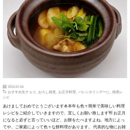
わ
バ
せ
シ
ー
ポ
リ
シ
2024.01.04
おすすめ生チョコ
,
おろし雑煮
,
お正月料理
,
バレンタインデーに
,
雑煮レ
ー
シピ
あけましておめでとうございます🎍本年も色々簡単で美味しい料理
レシピをご紹介していきますので、宜しくお願い致します👋 お正月
になると必ずと言っていいほど、お餅をたべますよね。地方によっ
てや、ご家庭によって色々な餅料理があります。 代表的な物にお雑