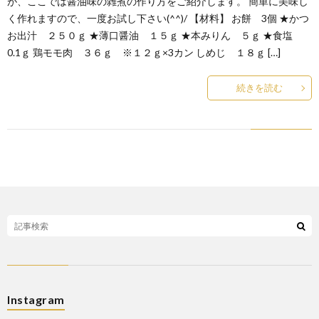
が、ここでは醤油味の雑煮の作り方をご紹介します。 簡単に美味し
く作れますので、一度お試し下さい(^^)/ 【材料】 お餅 3個 ★かつ
お出汁 ２５０ｇ ★薄口醤油 １５ｇ ★本みりん ５ｇ ★食塩
0.1ｇ 鶏モモ肉 ３６ｇ ※１２ｇ×3カン しめじ １８ｇ […]
続きを読む
Instagram