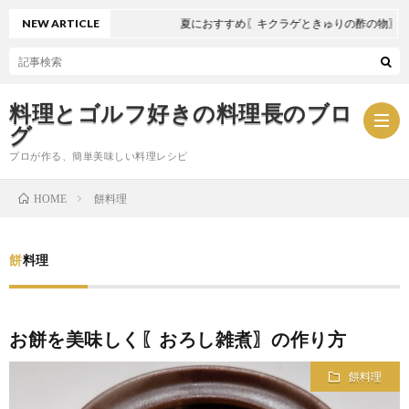
NEW ARTICLE
夏におすすめ〖キクラゲときゅりの酢の物〗
料理とゴルフ好きの料理長のブロ
グ
プロが作る、簡単美味しい料理レシピ
餅料理
HOME
お
餅料理
問
プ
い
ラ
お餅を美味しく〖おろし雑煮〗の作り方
合
イ
餅料理