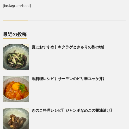
[instagram-feed]
最近の投稿
夏におすすめ〖キクラゲときゅりの酢の物〗
魚料理レシピ〖サーモンのピリ辛ユッケ丼〗
きのこ料理レシピ〖ジャンボなめこの醤油漬け〗