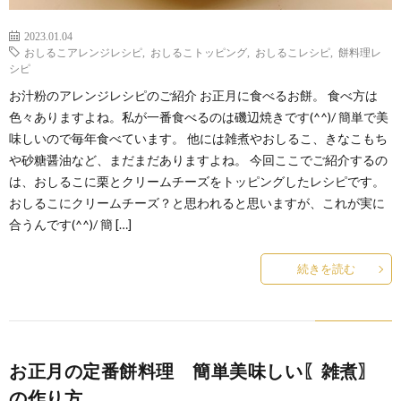
2023.01.04
おしるこアレンジレシピ
,
おしるこトッピング
,
おしるこレシピ
,
餅料理レ
シピ
お汁粉のアレンジレシピのご紹介 お正月に食べるお餅。 食べ方は
色々ありますよね。私が一番食べるのは磯辺焼きです(^^)/ 簡単で美
味しいので毎年食べています。 他には雑煮やおしるこ、きなこもち
や砂糖醤油など、まだまだありますよね。 今回ここでご紹介するの
は、おしるこに栗とクリームチーズをトッピングしたレシピです。
おしるこにクリームチーズ？と思われると思いますが、これが実に
合うんです(^^)/ 簡 […]
続きを読む
お正月の定番餅料理 簡単美味しい〖雑煮〗
の作り方