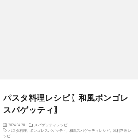
わ
バ
せ
シ
ー
ポ
リ
シ
パスタ料理レシピ〖和風ボンゴレ
ー
スパゲッティ〗
2024.04.20
スパゲッティレシピ
パスタ料理
,
ボンゴレスパゲッティ
,
和風スパゲッティレシピ
,
浅利料理レ
シピ