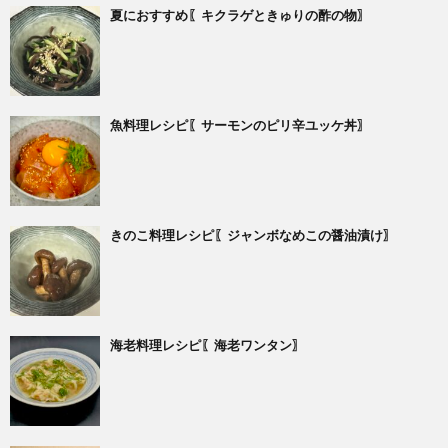
夏におすすめ〖キクラゲときゅりの酢の物〗
魚料理レシピ〖サーモンのピリ辛ユッケ丼〗
きのこ料理レシピ〖ジャンボなめこの醤油漬け〗
海老料理レシピ〖海老ワンタン〗