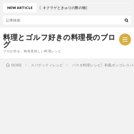
NEW ARTICLE
夏におすすめ〖キクラゲときゅりの酢の物〗
料理とゴルフ好きの料理長のブロ
グ
プロが作る、簡単美味しい料理レシピ
スパゲッティレシピ
パスタ料理レシピ〖和風ボンゴレスパ
HOME
お
問
プ
い
ラ
合
イ