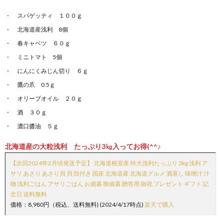
スパゲッティ １００ｇ
北海道産浅利 8個
春キャベツ ６０ｇ
ミニトマト 5個
にんにくみじん切り ６ｇ
鷹の爪 0.5ｇ
オリーブオイル ２０ｇ
酒 ３０ｇ
濃口醬油 ５ｇ
北海道産の大粒浅利 たっぷり3㎏入ってお得(^^♪
【次回2024年2月頃発送予定】 北海道根室産 特大浅利たっぷり 3kg 浅利 ア
サリ あさり あさり貝 貝 殻付き 国産 北海道産 北海道グルメ 酒蒸し 味噌汁 汁
物 浅利ごはん アサリごはん お歳暮 御歳暮 贈答用 御祝 プレゼント ギフト 記
念日 送料無料
価格：8,980円（税込、送料無料) (2024/4/17時点)
楽天で購入