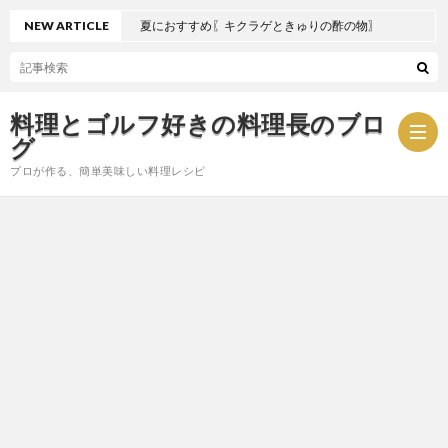
NEW ARTICLE
夏におすすめ〖キクラゲときゅりの酢の物〗
料理とゴルフ好きの料理長のブロ
グ
プロが作る、簡単美味しい料理レシピ
お
問
プ
い
ラ
合
イ