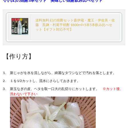
👇👇👇幻の焼酎5本セット 美味しい焼酎飲み比べセット
送料無料 幻の焼酎セット森伊蔵・魔王・伊佐美・佐
藤 黒麹・村尾芋焼酎 1800ml×5本5本飲み比べセ
ット【ギフト対応不可】
【作り方】
新じゃがを水を流しながら、綺麗なタワシなどで汚れを落とします。
１を1/2カットし、流水にさらしておきます。
新玉なぎの皮、ヘタを取一口大の乱切りにカットします。
※カット後、
洗わないで下さい