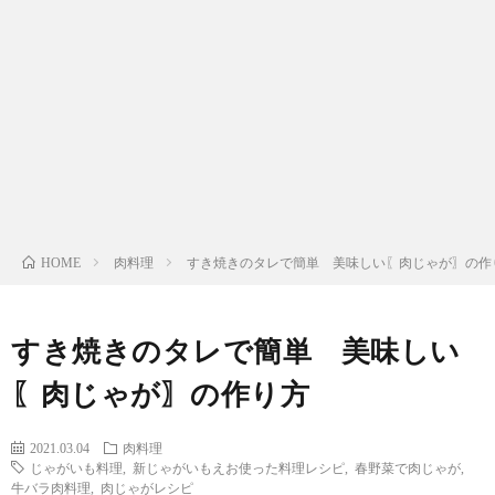
わ
バ
せ
シ
ー
ポ
リ
肉料理
すき焼きのタレで簡単 美味しい〖肉じゃが〗の作
HOME
シ
すき焼きのタレで簡単 美味しい
ー
〖肉じゃが〗の作り方
2021.03.04
肉料理
じゃがいも料理
,
新じゃがいもえお使った料理レシピ
,
春野菜で肉じゃが
,
牛バラ肉料理
,
肉じゃがレシピ