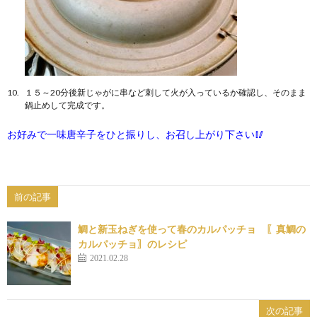
１５～20分後新じゃがに串など刺して火が入っているか確認し、そのまま
鍋止めして完成です。
お好みで一味唐辛子をひと振りし、お召し上がり下さい🥢
前の記事
鯛と新玉ねぎを使って春のカルパッチョ 〖真鯛の
カルパッチョ〗のレシピ
2021.02.28
次の記事