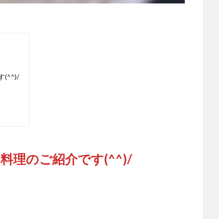
^^)/
理のご紹介です(^^)/
。
。