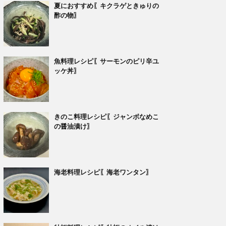
夏におすすめ〖キクラゲときゅりの
酢の物〗
魚料理レシピ〖サーモンのピリ辛ユ
ッケ丼〗
きのこ料理レシピ〖ジャンボなめこ
の醤油漬け〗
海老料理レシピ〖海老ワンタン〗