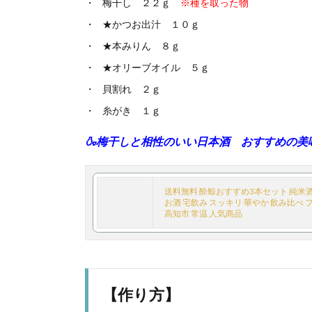
梅干し ２２ｇ
※種を取った物
★かつお出汁 １０ｇ
★本みりん ８ｇ
★オリーブオイル ５ｇ
貝割れ ２ｇ
糸がき １ｇ
🍶梅干しと相性のいい日本酒 おすすめの美味し
送料無料 酔鯨おすすめ3本セット 純米酒 1
お酒 宅飲み スッキリ 華やか 飲み比べ 
高知市 常温 人気商品
【作り方】