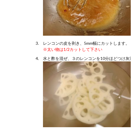
レンコンの皮を剥き、5mm幅にカットします。
※太い物は1/2カットして下さい
水と酢を混ぜ、３のレンコンを10分ほどつけ灰