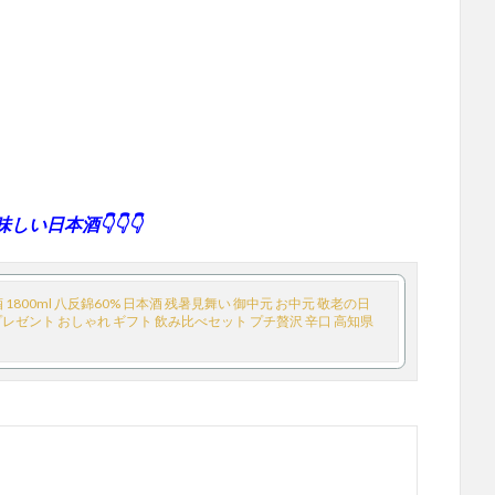
い日本酒👇👇👇
800ml 八反錦60% 日本酒 残暑見舞い 御中元 お中元 敬老の日
プレゼント おしゃれ ギフト 飲み比べセット プチ贅沢 辛口 高知県