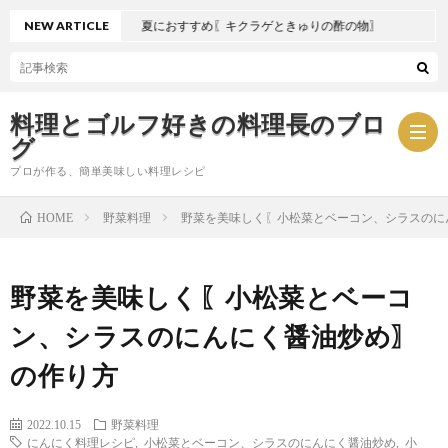
NEW ARTICLE
夏におすすめ〖キクラゲときゅりの酢の物〗
料理とゴルフ好きの料理長のブロ
グ
プロが作る、簡単美味しい料理レシピ
野菜料理
野菜を美味しく〖小松菜とベーコン、シラスのに
HOME
お
野菜を美味しく〖小松菜とベーコ
問
プ
ン、シラスのにんにく醤油炒め〗
い
ラ
の作り方
合
イ
2022.10.15
野菜料理
にんにく料理レシピ
,
小松菜とベーコン、シラスのにんにく醤油炒め
,
小