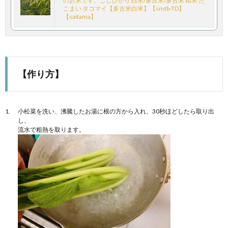
のお米です。こしひかり 白米/多古米/多古米 精米 た
こまい タコマイ【多古米白米】【smtb-TD】
【saitama】
【作り方】
小松菜を洗い、沸騰したお湯に根の方から入れ、30秒ほどしたら取り出
し、
流水で粗熱を取ります。