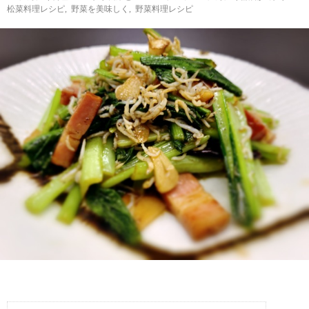
わ
バ
松菜料理レシピ
,
野菜を美味しく
,
野菜料理レシピ
せ
シ
ー
ポ
リ
シ
ー