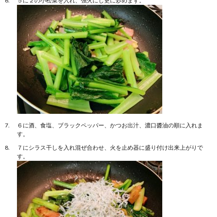
５に２の小松菜を入れ、強火にし更に炒めます。
６に酒、食塩、ブラックペッパー、かつお出汁、濃口醬油の順に入れま
す。
７にシラス干しを入れ混ぜ合わせ、火を止め器に盛り付け出来上がりで
す。