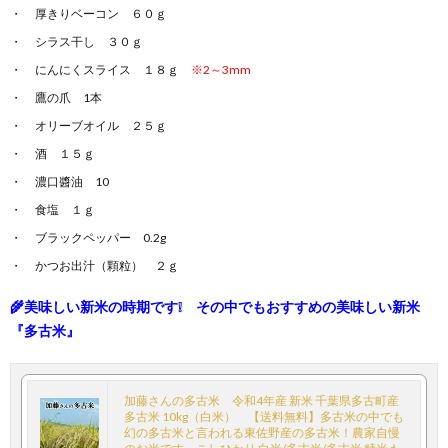
厚きりベーコン ６０ｇ
シラス干し ３０ｇ
にんにくスライス １８ｇ
※2～3mm
鷹の爪 1本
オリーブオイル ２５ｇ
酒 １５ｇ
濃口醬油 10
食塩 １ｇ
ブラックペッパー 0.2g
かつお出汁（顆粒） ２ｇ
🌾美味しい新米の時期です❕ その中でもおすすめの美味しい新米
『多古米』
加藤さんの多古米 令和4年産 新米 千葉県多古町産
多古米 10kg（白米） 【送料無料】多古米の中でも
幻の多古米と言われる東佐野産の多古米！農家自慢