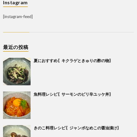
Instagram
[instagram-feed]
最近の投稿
夏におすすめ〖キクラゲときゅりの酢の物〗
魚料理レシピ〖サーモンのピリ辛ユッケ丼〗
きのこ料理レシピ〖ジャンボなめこの醤油漬け〗