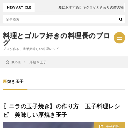
NEW ARTICLE
夏におすすめ〖キクラゲときゅりの酢の物〗
料理とゴルフ好きの料理長のブロ
グ
プロが作る、簡単美味しい料理レシピ
厚焼き玉子
HOME
お
厚焼き玉子
問
プ
い
ラ
〖ニラの玉子焼き〗の作り方 玉子料理レシ
ピ 美味しい厚焼き玉子
合
イ
玉子料理