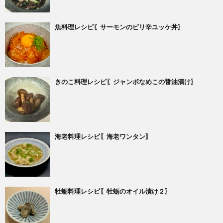
魚料理レシピ〖サーモンのピリ辛ユッケ丼〗
きのこ料理レシピ〖ジャンボなめこの醤油漬け〗
海老料理レシピ〖海老ワンタン〗
牡蛎料理レシピ〖牡蛎のオイル漬け２〗