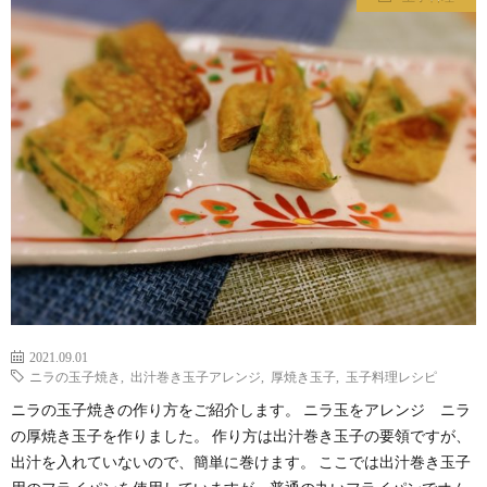
わ
バ
せ
シ
ー
ポ
リ
シ
2021.09.01
ー
ニラの玉子焼き
,
出汁巻き玉子アレンジ
,
厚焼き玉子
,
玉子料理レシピ
ニラの玉子焼きの作り方をご紹介します。 ニラ玉をアレンジ ニラ
の厚焼き玉子を作りました。 作り方は出汁巻き玉子の要領ですが、
出汁を入れていないので、簡単に巻けます。 ここでは出汁巻き玉子