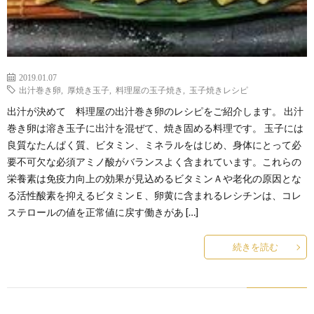
2019.01.07
出汁巻き卵
,
厚焼き玉子
,
料理屋の玉子焼き
,
玉子焼きレシピ
出汁が決めて 料理屋の出汁巻き卵のレシピをご紹介します。 出汁
巻き卵は溶き玉子に出汁を混ぜて、焼き固める料理です。 玉子には
良質なたんぱく質、ビタミン、ミネラルをはじめ、身体にとって必
要不可欠な必須アミノ酸がバランスよく含まれています。これらの
栄養素は免疫力向上の効果が見込めるビタミンＡや老化の原因とな
る活性酸素を抑えるビタミンＥ、卵黄に含まれるレシチンは、コレ
ステロールの値を正常値に戻す働きがあ […]
続きを読む