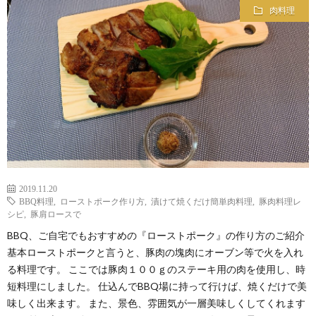
肉料理
2019.11.20
BBQ料理
,
ローストポーク作り方
,
漬けて焼くだけ簡単肉料理
,
豚肉料理レ
シピ
,
豚肩ロースで
BBQ、ご自宅でもおすすめの『ローストポーク』の作り方のご紹介
基本ローストポークと言うと、豚肉の塊肉にオーブン等で火を入れ
る料理です。 ここでは豚肉１００ｇのステーキ用の肉を使用し、時
短料理にしました。 仕込んでBBQ場に持って行けば、焼くだけで美
味しく出来ます。 また、景色、雰囲気が一層美味しくしてくれます