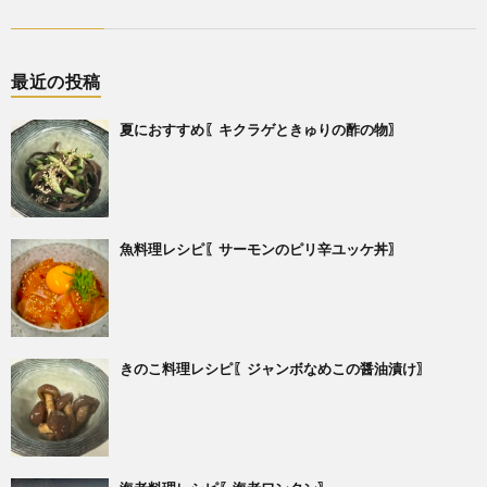
最近の投稿
夏におすすめ〖キクラゲときゅりの酢の物〗
魚料理レシピ〖サーモンのピリ辛ユッケ丼〗
きのこ料理レシピ〖ジャンボなめこの醤油漬け〗