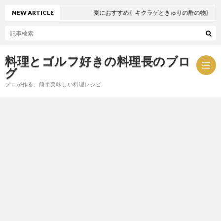
NEW ARTICLE
夏におすすめ〖キクラゲときゅりの酢の物〗
料理とゴルフ好きの料理長のブロ
グ
プロが作る、簡単美味しい料理レシピ
お
問
プ
い
ラ
合
イ