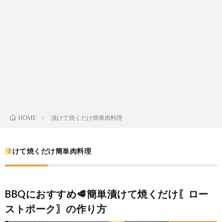
わ
バ
せ
シ
ー
ポ
リ
漬けて焼くだけ簡単肉料理
HOME
シ
漬けて焼くだけ簡単肉料理
ー
BBQにおすすめ🥩簡単漬けて焼くだけ〖ロー
ストポーク〗の作り方