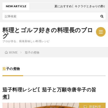
NEW ARTICLE
夏におすすめ〖キクラゲときゅりの酢の物
料理とゴルフ好きの料理長のブロ
グ
プロが作る、簡単美味しい料理レシピ
茄子の煮物
HOME
お
茄子の煮物
問
プ
い
ラ
茄子料理レシピ〖茄子と万願寺唐辛子の旨
煮〗
合
イ
野菜料理