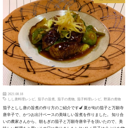
わ
バ
せ
シ
ー
ポ
リ
シ
2021.08.18
ー
しし唐料理レシピ
,
茄子の旨煮
,
茄子の煮物
,
茄子料理レシピ
,
野菜の煮物
茄子としし唐の旨煮の作り方のご紹介です🍆 夏が旬の茄子と万願寺
唐辛子で、かつお出汁ベースの美味しい旨煮を作りました。 知り合
いの農家さんから、朝もぎの茄子と万願寺唐辛子を頂いたので、美