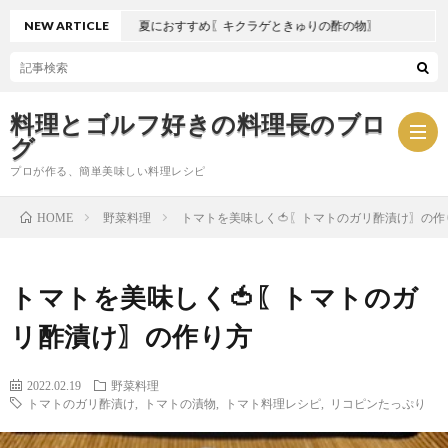
NEW ARTICLE
夏におすすめ〖キクラゲときゅりの酢の物〗
料理とゴルフ好きの料理長のブロ
グ
プロが作る、簡単美味しい料理レシピ
野菜料理
トマトを美味しく🍅〖トマトのガリ酢漬け〗の作
HOME
お
トマトを美味しく🍅〖トマトのガ
問
プ
リ酢漬け〗の作り方
い
ラ
2022.02.19
野菜料理
合
イ
トマトのガリ酢漬け
,
トマトの漬物
,
トマト料理レシピ
,
リコピンたっぷり