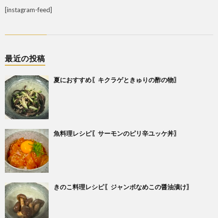
[instagram-feed]
最近の投稿
夏におすすめ〖キクラゲときゅりの酢の物〗
魚料理レシピ〖サーモンのピリ辛ユッケ丼〗
きのこ料理レシピ〖ジャンボなめこの醤油漬け〗