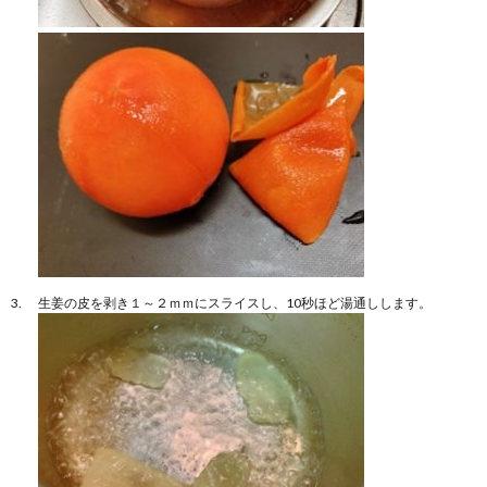
生姜の皮を剥き１～２ｍｍにスライスし、10秒ほど湯通しします。