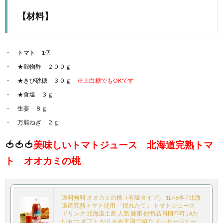
【材料】
トマト 1個
★穀物酢 ２００ｇ
★きび砂糖 ３０ｇ
※上白糖でもOKです
★食塩 ３ｇ
生姜 ８ｇ
万能ねぎ ２ｇ
🍅🍅🍅
美味しいトマトジュース 北海道完熟トマ
ト オオカミの桃
送料無料 オオカミの桃（有塩タイプ） 1L×6本 / 北海
道産完熟トマト使用 「採れたて」 トマトジュース
ドリンク 北海道土産 人気 健康 他商品同梱不可 JAた
いせつ ギフト かりそめ天国で紹介 メッセージカー