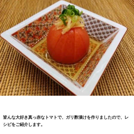
わ
バ
せ
シ
ー
ポ
リ
シ
ー
皆んな大好き真っ赤なトマトで、ガリ酢漬けを作りましたので、レ
シピをご紹介します。