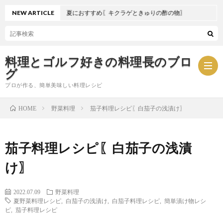
NEW ARTICLE
夏におすすめ〖キクラゲときゅりの酢の物〗
料理とゴルフ好きの料理長のブロ
グ
プロが作る、簡単美味しい料理レシピ
野菜料理
茄子料理レシピ〖白茄子の浅漬け〗
HOME
お
茄子料理レシピ〖白茄子の浅漬
問
プ
け〗
い
ラ
2022.07.09
野菜料理
合
イ
夏野菜料理レシピ
,
白茄子の浅漬け
,
白茄子料理レシピ
,
簡単漬け物レシ
ピ
,
茄子料理レシピ