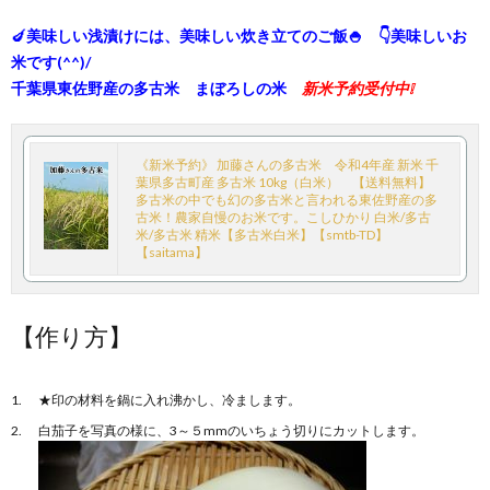
🍆
美味しい浅漬けには、美味しい炊き立てのご飯🍚 👇美味しいお
米です(^^)/
千葉県東佐野産の多古米 まぼろしの米
新米予約受付中❕
《新米予約》 加藤さんの多古米 令和4年産 新米 千
葉県多古町産 多古米 10kg（白米） 【送料無料】
多古米の中でも幻の多古米と言われる東佐野産の多
古米！農家自慢のお米です。こしひかり 白米/多古
米/多古米 精米【多古米白米】【smtb-TD】
【saitama】
【作り方】
★印の材料を鍋に入れ沸かし、冷まします。
白茄子を写真の様に、3～５mmのいちょう切りにカットします。