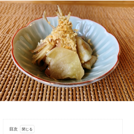
わ
バ
せ
シ
ー
ポ
リ
シ
ー
目次