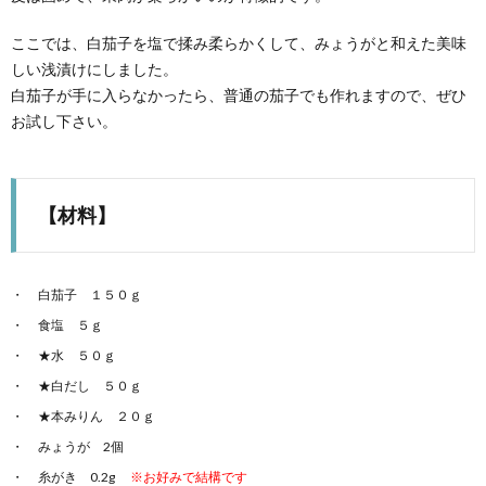
ここでは、白茄子を塩で揉み柔らかくして、みょうがと和えた美味
しい浅漬けにしました。
白茄子が手に入らなかったら、普通の茄子でも作れますので、ぜひ
お試し下さい。
【材料】
白茄子 １５０ｇ
食塩 ５ｇ
★水 ５０ｇ
★白だし ５０ｇ
★本みりん ２０ｇ
みょうが 2個
糸がき 0.2g
※お好みで結構です