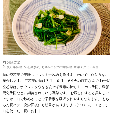
わ
バ
せ
シ
ー
ポ
リ
2019.07.25
夏野菜料理
,
空心菜炒め
,
野菜が主役の中華料理
,
野菜スタミナ料理
シ
旬の空芯菜で美味しいスタミナ炒めを作りましたので、作り方をご
紹介します。 空芯菜の旬は７月～９月。そう今の時期なんです(^^)/
ー
空芯菜は、ホウレンソウをも凌ぐ栄養素の持ち主！ ガン予防、動脈
硬化予防などに期待されている野菜です。 お浸しにすると美味しい
ですが、油で炒めることで栄養素を吸収されやすくなります。 もち
ろん夏バテ、疲労回復にも効果がありますよ～(^^♪ にんにくとごま
油を使った、夏にお […]