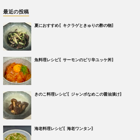
最近の投稿
夏におすすめ〖キクラゲときゅりの酢の物〗
魚料理レシピ〖サーモンのピリ辛ユッケ丼〗
きのこ料理レシピ〖ジャンボなめこの醤油漬け〗
海老料理レシピ〖海老ワンタン〗