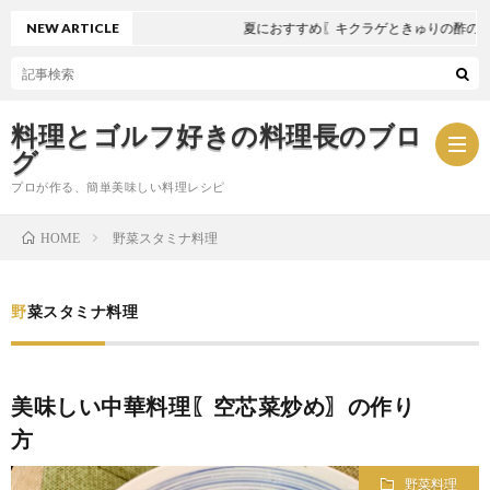
NEW ARTICLE
夏におすすめ〖キクラゲときゅりの酢の物〗
料理とゴルフ好きの料理長のブロ
グ
プロが作る、簡単美味しい料理レシピ
野菜スタミナ料理
HOME
お
野菜スタミナ料理
問
プ
い
ラ
美味しい中華料理〖空芯菜炒め〗の作り
方
合
イ
野菜料理