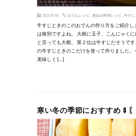
2022.01.05
おでんレシピ
,
煮込み料理レシピ
,
牛すじ
牛すじときのこのおでんの作り方をご紹介しま
は格別ですよね。 大根に玉子、こんにゃくに
と言っても大根。 第２位は牛すじだそうです
の牛すじときのこだけを使って作りました。
美味しく […]
寒い冬の季節におすすめ🍢