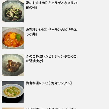
夏におすすめ〖キクラゲときゅりの
酢の物〗
魚料理レシピ〖サーモンのピリ辛ユ
ッケ丼〗
きのこ料理レシピ〖ジャンボなめこ
の醤油漬け〗
海老料理レシピ〖海老ワンタン〗