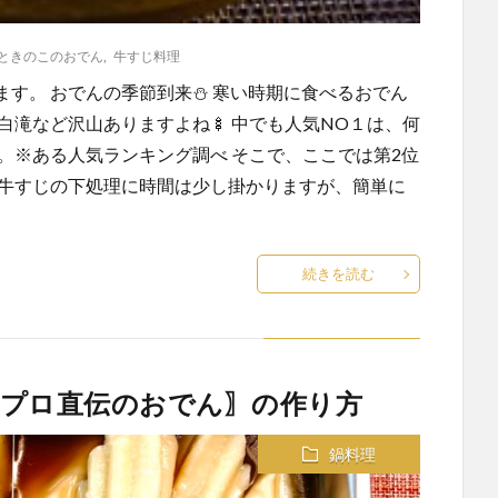
ときのこのおでん
,
牛すじ料理
す。 おでんの季節到来⛄ 寒い時期に食べるおでん
白滝など沢山ありますよね🍢 中でも人気NO１は、何
。※ある人気ランキング調べ そこで、ここでは第2位
 牛すじの下処理に時間は少し掛かりますが、簡単に
続きを読む
〖プロ直伝のおでん〗の作り方
鍋料理