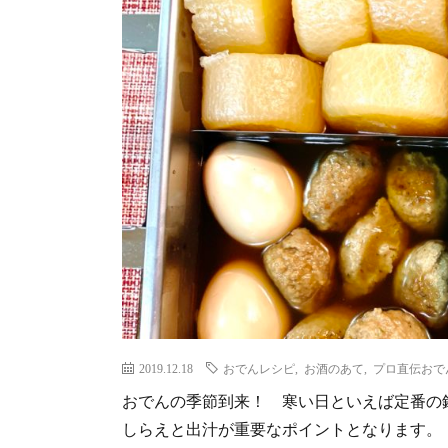
2019.12.18
おでんレシピ
,
お酒のあて
,
プロ直伝おで
おでんの季節到来！ 寒い日といえば定番の鍋
しらえと出汁が重要なポイントとなります。