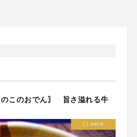
きのこのおでん〗 旨さ溢れる牛
肉料理