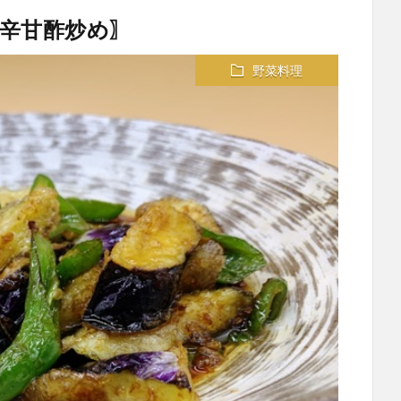
辛甘酢炒め〗
野菜料理