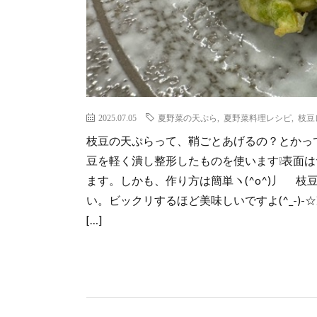
2025.07.05
夏野菜の天ぷら
,
夏野菜料理レシピ
,
枝豆
枝豆の天ぷらって、鞘ごとあげるの？とかって
豆を軽く潰し整形したものを使います❕表面
ます。しかも、作り方は簡単ヽ(^o^)丿 
い。ビックリするほど美味しいですよ(^_-)-
[…]