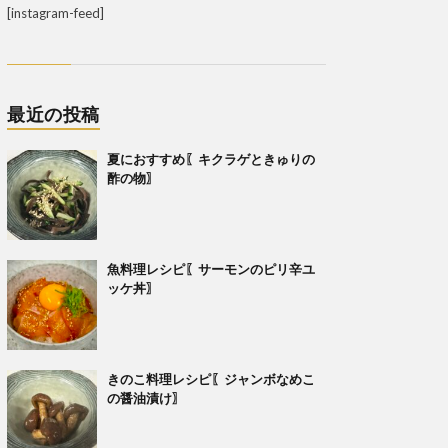
[instagram-feed]
最近の投稿
夏におすすめ〖キクラゲときゅりの
酢の物〗
魚料理レシピ〖サーモンのピリ辛ユ
ッケ丼〗
きのこ料理レシピ〖ジャンボなめこ
の醤油漬け〗