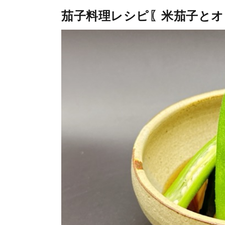
茄子料理レシピ〖米茄子とオ