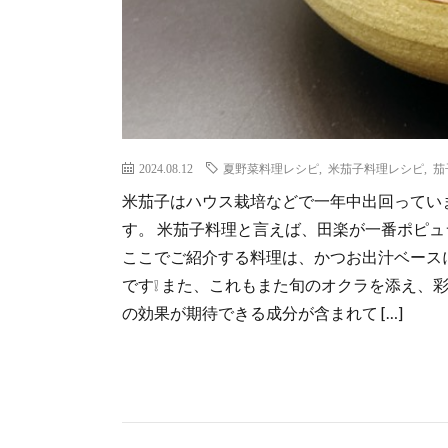
2024.08.12
夏野菜料理レシピ
,
米茄子料理レシピ
,
茄
米茄子はハウス栽培などで一年中出回ってい
す。 米茄子料理と言えば、田楽が一番ポピ
ここでご紹介する料理は、かつお出汁ベース
です❕ また、これもまた旬のオクラを添え、
の効果が期待できる成分が含まれて […]