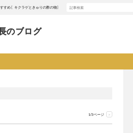
クラゲときゅりの酢の物〗
長のブログ
1/3ページ
>