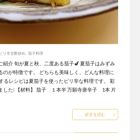
ピリ辛甘酢炒め
,
茄子料理
紹介 旬が夏と秋、二度ある茄子🍆 夏茄子はみずみ
るのが特徴です。 どちらも美味しく、どんな料理に
介するレシピは夏茄子を使ったピリ辛な料理です。 彩
た❕ 【材料】 茄子 １本半 万願寺唐辛子 1本 片
続きを読む