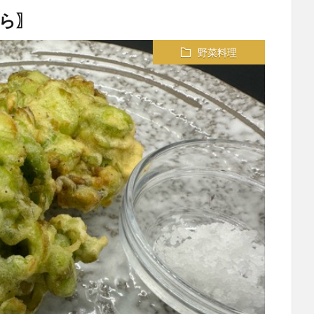
ら〗
野菜料理