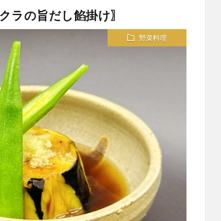
クラの旨だし餡掛け〗
野菜料理