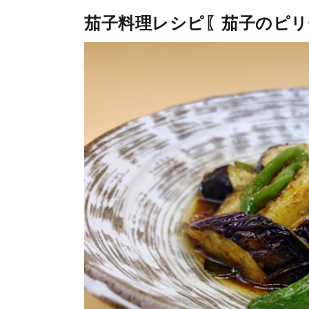
茄子料理レシピ〖茄子のピリ